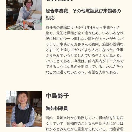
総合事務職、その他電話及び来館者の
対応
前任者の退職により令和2年4月から事務を引き
継ぐ。最初は職種が全く違うため、いろいろな状
況に対応が今一つ慣れない部分があったが今はバ
ッチリ。事務からお客さんの案内、施設の説明な
どすごく上達してガバイよか人材になった。仕事
ぶりをみていると楽しんでいるそぶりが見える。
いいことである。今後は、館内案内がトータルで
できるようになるのを期待している。たぶんそう
なるのは遅くないだろう。有望な人材である。
中島鈴子
陶芸指導員
当館、発足当時から勤務していて博物館を知り尽
くしていて、博物館のことなら中島さんに聞けば
わかるとみんなから重宝がられている。指定管理