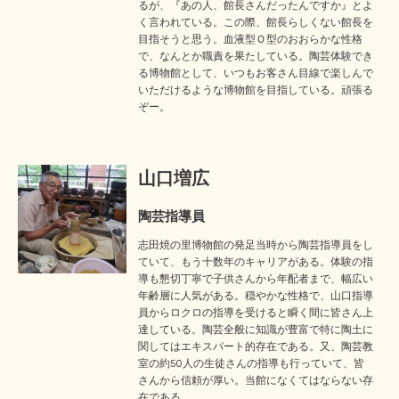
るが、『あの人、館長さんだったんですか』とよ
く言われている。この際、館長らしくない館長を
目指そうと思う。血液型Ｏ型のおおらかな性格
で、なんとか職責を果たしている。陶芸体験でき
る博物館として、いつもお客さん目線で楽しんで
いただけるような博物館を目指している。頑張る
ぞー。
山口増広
陶芸指導員
志田焼の里博物館の発足当時から陶芸指導員をし
ていて、もう十数年のキャリアがある。体験の指
導も懇切丁寧で子供さんから年配者まで、幅広い
年齢層に人気がある。穏やかな性格で、山口指導
員からロクロの指導を受けると瞬く間に皆さん上
達している。陶芸全般に知識が豊富で特に陶土に
関してはエキスパート的存在である。又、陶芸教
室の約50人の生徒さんの指導も行っていて、皆
さんから信頼が厚い。当館になくてはならない存
在である。