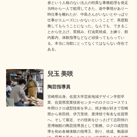
者という人格のない法人の特異な事務処理を発足
当時から一人で処理してきた。途中事情があり一
時仕事を離れたが、中島さんがいないとやっぱり
仕事がスムーズにいかないということで、再度勤
務してもらうことになった。なんでも、できるこ
とから仕上げ、窯積み、灯油窯焼成、土練り、館
内案内、体験指導などなど頑張ってもらってい
る。本当に当館にとってなくてはならない存在で
ある。
兒玉 美咲
陶芸指導員
宮崎県出身。佐賀大学芸術地域デザイン学部卒
業、佐賀県窯業技術センターのロクロコースで１
年間ロクロ成型技術を学ぶ。焼き物が好きで宮崎
県から有田焼、伊万里焼、唐津焼で有名な佐賀県
へ。そして最近、その技術をひっさげて志田焼の
里博物館の陶芸指導員として勤務。ロクロ成型指
導を初め各種体験の指導又、削り、焼成、釉薬掛