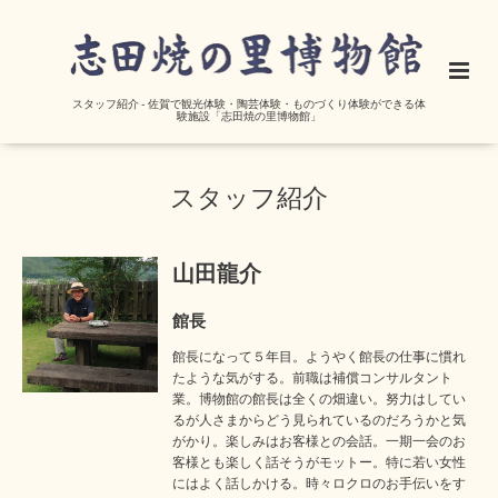
スタッフ紹介 - 佐賀で観光体験・陶芸体験・ものづくり体験ができる体
験施設「志田焼の里博物館」
スタッフ紹介
山田龍介
館長
館長になって５年目。ようやく館長の仕事に慣れ
たような気がする。前職は補償コンサルタント
業。博物館の館長は全くの畑違い。努力はしてい
るが人さまからどう見られているのだろうかと気
がかり。楽しみはお客様との会話。一期一会のお
客様とも楽しく話そうがモットー。特に若い女性
にはよく話しかける。時々ロクロのお手伝いをす