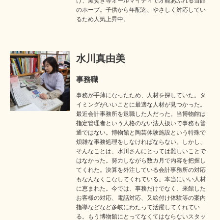
け、窯焚き等オールマイティで才能あふれる当館
のホープ。子供から年配迄、やさしく対応してい
るため人気上昇中。
水川真由美
事務職
事務が手薄になったため、人材を探していた。タ
イミングがいいことに最適な人材が見つかった。
最近会計事務所を退職した人だった。当博物館は
指定管理者という人格のない法人扱いで事務も普
通ではない。博物館と陶芸体験施設という特殊で
煩雑な事務処理をしなければならない。しかし、
そんなことは、水川さんにとっては難しいことで
はなかった。努力しながら数カ月で内容を把握し
てくれた。決算を外注している会計事務所の対応
もなんなくこなしてくれている。本当にいい人材
に恵まれた。今では、事務だけでなく、来館した
お客様の対応、電話対応、又絵付け体験等の案内
指導などなど多岐にわたって活躍してくれてい
る。もう博物館にとってなくてはならないスタッ