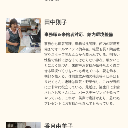
田中則子
事務職＆来館者対応、館内環境整備
事務から顧客管理、勤務状況管理、館内の環境整
備までオールマイティ的存在。職歴も長く陶芸教
室やスタッフ等みんなから慕われている。明るい
性格で当館にはなくてはならない存在。細かいこ
とによく気づき、来館中お客様が気持ちよく過ご
せる環境づくりをいつも考えている。花を飾る、
朝顔を植える、休憩室飲み物の補充等々仕事はも
りだくさん。趣味は園芸・野菜作り。これが当館
には非常に役立っている。最近は、誕生日に来館
されたお客さんには、バースデーソングを歌って
やっている。これが、美声で定評があり、思わぬ
プレゼントにお客様から喜んでもらっている。
香月由美子