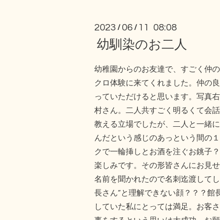
2023
06
11 08:08
/
/
幼馴染のお二人
幼稚園からのお友達で、すごく仲の
クロ体験に来てくれました。仲の良
っていただけると思います。写真右
村さん。二人共すごく明るくて会話
教える立場でしたが、二人と一緒に
んだという感じのあっという間の１
クで一輪挿しとお酒を注ぐお銚子？
楽しみです。その形皆さんにお見せ
名前を聞かれたので名刺迄渡してし
長さん”と理解できない顔？？？館
していた私にとっては満足。お客さ