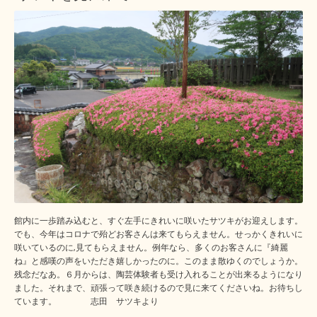
館内に一歩踏み込むと、すぐ左手にきれいに咲いたサツキがお迎えします。
でも、今年はコロナで殆どお客さんは来てもらえません。せっかくきれいに
咲いているのに,見てもらえません。例年なら、多くのお客さんに『綺麗
ね』と感嘆の声をいただき嬉しかったのに。このまま散ゆくのでしょうか。
残念だなあ。６月からは、陶芸体験者も受け入れることが出来るようになり
ました。それまで、頑張って咲き続けるので見に来てくださいね。お待ちし
ています。 志田 サツキより