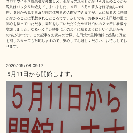
コロナウイルス感染者が発生し又、市からの規制もかかり４月初めころから
客足はパッタリ途絶えてしまいました。４月、５月の収入はほぼ無しの状
態。６月から見学者及び陶芸体験者の入館ができますが、元に戻るのに時間
がかかることは予想されるところです。少しでも、お客さんに志田焼の里に
関心を持っていただき、周知をしていただくため道路沿いの２ヶ所に看板を
増設しました。なるべく早い時期に元のように戻るようにという思いから
の”あがき”です。この記事をお読みの皆様、志田焼の里博物館は感染に万全
を期しスタッフも対応しますので、安心してお越しください。お待ちしてお
ります。
2020
/
05
/
08 09:17
5月11日から開館します。