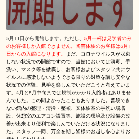
5月11日から開館します。ただし、
5月一杯は見学者のみ
のお客様しか入館できません。陶芸体験のお客様は6月1
日からの入館になります。
まだ、コロナウイルスが収束
しない状況での開館ですので、当館においては消毒、手
洗い、マスク等を徹底し、お客様およびスタッフ共にウ
イルスに感染しないようできる限りの対策を講じ安全な
状況での体験、見学を楽しんでいただこうと考えていま
す。4月と5月中旬までは規制がかかり入館者はありませ
んでした。この間よかったこともありました。普段でき
ない館内の整理・清掃・整頓、又体験室の手洗い場増
設、休憩室のエアコン設置等、施設の環境及び設備の改
善が出来より便利で楽しんでいただける状況になりまし
た。スタッフ一同、万全を期し皆様のお越しを心よりお