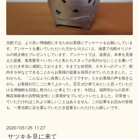
当館では、より良い博物館にするためお客様にアンケートをお願いしていま
す。アンケートを書いていただいた方から10人に1人、抽選で当館オリジナ
ルの焼き物をプレゼントしています。アンケートでは、改善点、未来を見据
えた提案、集客案等々いろいろと私たちスタッフが気付かないことを書いて
いただき本当に感謝しております。今までも休憩所、ＳＮＳへのアップ、館
内ＢＧＭなどできることからお客様の提案を採用させていただきました。こ
れからも、「こんなふうに改善したらどうですか」とかお客様の声を聴きな
がら、お客様が①ここに来てよかった。②又ぜひ来てみたいと思っていただ
ける博物館を目指し努力たいと考えています。今回は、福岡市からの見学、
陶芸体験者の吉野様(女性）に茶香炉をプレゼントいたしました。日常使っ
ていただければこれより嬉しいことはありません。この記事をお読みの皆様
も、一度当館に足を運んでいただき提案をいただけたら嬉しいです。
2020
/
05
/
25 11:27
サツキを見に来て