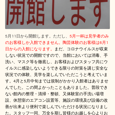
5月11日から開館します。ただし、
5月一杯は見学者のみ
のお客様しか入館できません。陶芸体験のお客様は6月1
日からの入館になります。
まだ、コロナウイルスが収束
しない状況での開館ですので、当館においては消毒、手
洗い、マスク等を徹底し、お客様およびスタッフ共にウ
イルスに感染しないようできる限りの対策を講じ安全な
状況での体験、見学を楽しんでいただこうと考えていま
す。4月と5月中旬までは規制がかかり入館者はありませ
んでした。この間よかったこともありました。普段でき
ない館内の整理・清掃・整頓、又体験室の手洗い場増
設、休憩室のエアコン設置等、施設の環境及び設備の改
善が出来より便利で楽しんでいただける状況になりまし
た。スタッフ一同、万全を期し皆様のお越しを心よりお