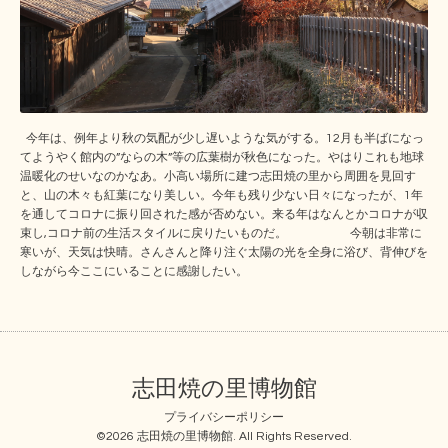
今年は、例年より秋の気配が少し遅いような気がする。12月も半ばになっ
てようやく館内の”ならの木”等の広葉樹が秋色になった。やはりこれも地球
温暖化のせいなのかなあ。小高い場所に建つ志田焼の里から周囲を見回す
と、山の木々も紅葉になり美しい。今年も残り少ない日々になったが、1年
を通してコロナに振り回された感が否めない。来る年はなんとかコロナが収
束し,コロナ前の生活スタイルに戻りたいものだ。 今朝は非常に
寒いが、天気は快晴。さんさんと降り注ぐ太陽の光を全身に浴び、背伸びを
しながら今ここにいることに感謝したい。
志田焼の里博物館
プライバシーポリシー
©2026
志田焼の里博物館
. All Rights Reserved.