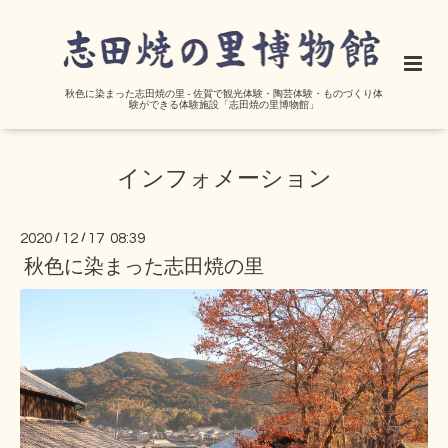
秋色に染まった志田焼の里 - 佐賀で観光体験・陶芸体験・ものづくり体
験ができる体験施設「志田焼の里博物館」
インフォメーション
2020
/
12
/
17 08:39
秋色に染まった志田焼の里