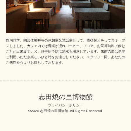
館内見学、陶芸体験時等の休憩室又談話室として、模様替えをして再オープ
ンしました。カフェ内では音楽が流れコーヒー、ココア、お茶等無料で飲む
ことが出来ます。又、熱中症予防に冷水も用意しています。来館の際は是非
ご利用いただき楽しいひと時をお過ごしください。スタッフ一同、あなたの
ご来館を心よりお待ちしております。
志田焼の里博物館
プライバシーポリシー
©2026
志田焼の里博物館
. All Rights Reserved.