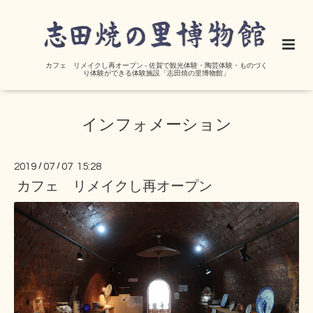
カフェ リメイクし再オープン - 佐賀で観光体験・陶芸体験・ものづく
り体験ができる体験施設「志田焼の里博物館」
インフォメーション
2019
/
07
/
07 15:28
カフェ リメイクし再オープン