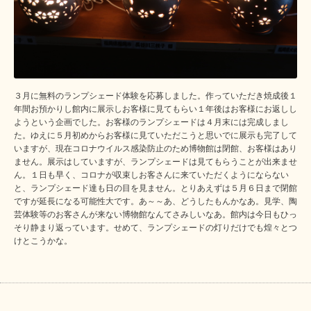
３月に無料のランプシェード体験を応募しました。作っていただき焼成後１
年間お預かりし館内に展示しお客様に見てもらい１年後はお客様にお返しし
ようという企画でした。お客様のランプシェードは４月末には完成しまし
た。ゆえに５月初めからお客様に見ていただこうと思いでに展示も完了して
いますが、現在コロナウイルス感染防止のため博物館は閉館、お客様はあり
ません。展示はしていますが、ランプシェードは見てもらうことが出来ませ
ん。１日も早く、コロナが収束しお客さんに来ていただくようにならない
と、ランプシェード達も日の目を見ません。とりあえずは５月６日まで閉館
ですが延長になる可能性大です。あ～～あ、どうしたもんかなあ。見学、陶
芸体験等のお客さんが来ない博物館なんてさみしいなあ。館内は今日もひっ
そり静まり返っています。せめて、ランプシェードの灯りだけでも煌々とつ
けとこうかな。