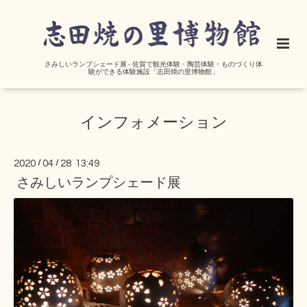
さみしいランプシェード展 - 佐賀で観光体験・陶芸体験・ものづくり体
験ができる体験施設「志田焼の里博物館」
インフォメーション
2020
/
04
/
28 13:49
さみしいランプシェード展