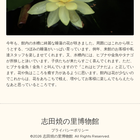
今年も、館内の水槽に綺麗な睡蓮の花が咲きました。周囲にはこれから咲こ
うとする、つぼみの睡蓮がいっぱい育っています。例年、来館のお客様や私
達スタッフを楽しませてくれます。又、水槽内には、ヒブナや金魚やタナゴ
が所狭しと泳いでいます。子供たちが来たらすごく喜んでくれます。ただ、
ヒブナを金魚！金魚！と叫んでいますので『これはヒブナだよ』と正してい
ます。花や魚はこころを癒す力があるように思います。館内は花が少ないの
でこれからは、花をあちこちで植え、増やしてお客様に楽しんでもらえたら
なあと思っているところです。
志田焼の里博物館
プライバシーポリシー
©2026
志田焼の里博物館
. All Rights Reserved.