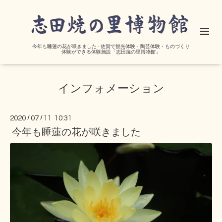
今年も睡蓮の花が咲きました - 佐賀で観光体験・陶芸体験・ものづくり
体験ができる体験施設「志田焼の里博物館」
インフォメーション
2020
/
07
/
11 10:31
今年も睡蓮の花が咲きました