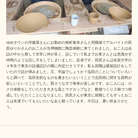
ゆめタウンの洋服屋さんにお勤めの角町春奈さんと同職場でアルバイトの田
尻ゆりかさんのお二人が当博物館に陶芸体験に来てくれました。お二人は会
話の中から察して非常に仲が良く、話していて私までお客さんとは意識せず
仲間のような話し方をしてしまいました。反省です。田尻さんは佐賀大学の
４年生で東京の設備設計の職に内定だそうです。私も前職は建築設計をして
いたので話が弾みました。又、卒論でしょうか？塩田のことについていろい
ろと調べて、塩田史的なものを書きたいということで志田焼に関する資料が
欲しいということでした。賢そうな方で将来が楽しみです。お二人には、ロ
クロ体験をしていただき大きな皿とマグカップなど、数個つくり２個づつ焼
成していただくことになりました。田尻さんが東京に就職してもずっとお二
人は友達でいてもらいたいなあと願っています。今日は、暑い折ありがと
う。