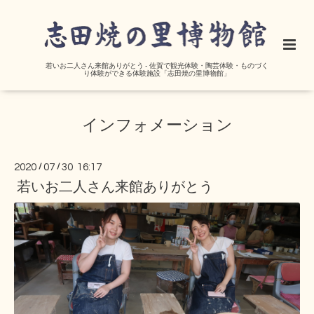
若いお二人さん来館ありがとう - 佐賀で観光体験・陶芸体験・ものづく
り体験ができる体験施設「志田焼の里博物館」
インフォメーション
2020
/
07
/
30 16:17
若いお二人さん来館ありがとう