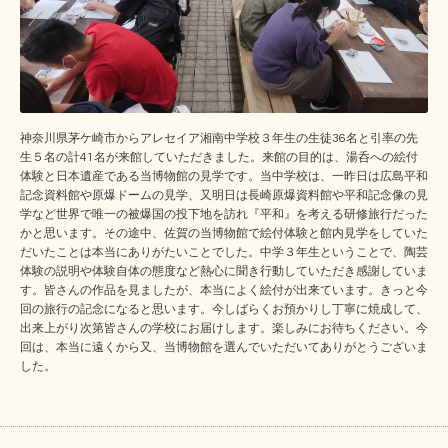
神奈川県茅ケ崎市からアレセイア湘南中学校３年生の生徒36名と引率の先
生５名の計41名が来館していただきました。来館の目的は、湯呑への絵付
体験と日本遺産である当博物館の見学です。当中学校は、一昨日は広島平和
記念資料館や原爆ドームの見学、又明日は長崎原爆資料館や平和記念像の見
学など世界で唯一の被爆国の投下地を訪れ『平和』を考える研修旅行だった
かと思います。その途中、佐賀の当博物館で絵付体験と館内見学をしていた
だいたことは本当にありがたいことでした。中学３年生ということで、陶芸
体験の説明や体験自体の態度など熱心に聞き行動していただき感謝していま
す。皆さんの作品を見ましたが、本当によく絵付が出来ています。きっと今
回の旅行の記念になると思います。今しばらくお預かりし丁寧に焼成して、
出来上がり次第皆さんの学校にお届けします。楽しみにお待ちください。今
回は、本当に遠くから又、当博物館を選んでいただいてありがとうございま
した。