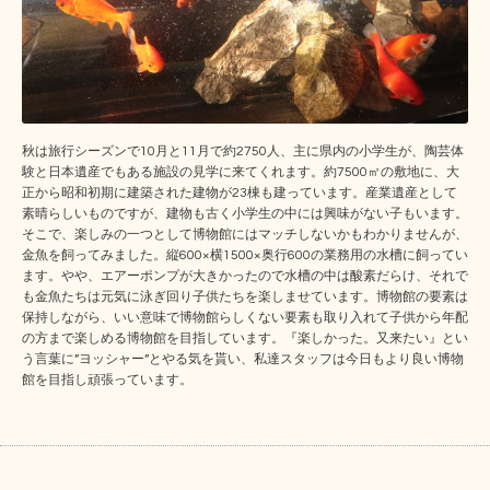
秋は旅行シーズンで10月と11月で約2750人、主に県内の小学生が、陶芸体
験と日本遺産でもある施設の見学に来てくれます。約7500㎡の敷地に、大
正から昭和初期に建築された建物が23棟も建っています。産業遺産として
素晴らしいものですが、建物も古く小学生の中には興味がない子もいます。
そこで、楽しみの一つとして博物館にはマッチしないかもわかりませんが、
金魚を飼ってみました。縦600×横1500×奥行600の業務用の水槽に飼ってい
ます。やや、エアーポンプが大きかったので水槽の中は酸素だらけ、それで
も金魚たちは元気に泳ぎ回り子供たちを楽しませています。博物館の要素は
保持しながら、いい意味で博物館らしくない要素も取り入れて子供から年配
の方まで楽しめる博物館を目指しています。『楽しかった。又来たい』とい
う言葉に”ヨッシャー”とやる気を貰い、私達スタッフは今日もより良い博物
館を目指し頑張っています。