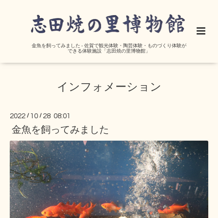
金魚を飼ってみました - 佐賀で観光体験・陶芸体験・ものづくり体験が
できる体験施設「志田焼の里博物館」
インフォメーション
2022
/
10
/
28 08:01
金魚を飼ってみました