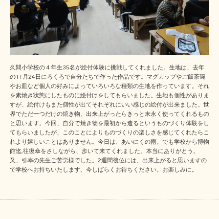
久間小学校の４年生35名が絵付体験に挑戦してくれました。生地は、去年
の11月24日にろくろで自分たちで作った作品です。マグカップやご飯茶碗
やお皿など個人の好みによっていろいろな種類の生地を作っています。それ
を素焼き状態にしたものに絵付けをしてもらいました。生地も個性がありま
すが、絵付けもまた個性が出てそれぞれにいい感じの絵付が出来ました。世
界でただ一つだけの焼き物、出来上がったらきっと末永く使ってくれるもの
と思います。今回、自分で焼き物を最初から造るというものづくり体験をし
てもらいましたが、このことによりものづくりの楽しさを感じてくれたらこ
れより嬉しいことはありません。今日は、あいにくの雨。でも学校から博物
館迄,往復傘をさしながら、歩いて来てくれました。本当にありがとう。
又、引率の先生ご苦労様でした。2週間後位には、出来上がると思いますの
で学校へお持ちいたします。今しばらくお待ちください。お楽しみに。