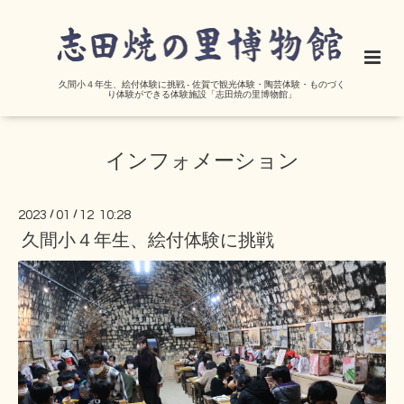
久間小４年生、絵付体験に挑戦 - 佐賀で観光体験・陶芸体験・ものづく
り体験ができる体験施設「志田焼の里博物館」
インフォメーション
2023
/
01
/
12 10:28
久間小４年生、絵付体験に挑戦