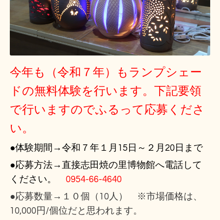
今年も（令和７年）もランプシェー
ドの無料体験を行います。下記要領
で行いますのでふるって応募くださ
い。
●体験期間→令和７年１月15日～２月20日まで
●応募方法→直接志田焼の里博物館へ電話して
ください。
0954-66-4640
●応募数量→１０個（10人） ※市場価格は、
10,000円/個位だ
と思われます。