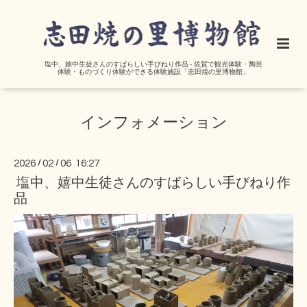
塩中、嬉中生徒さんのすばらしい手びねり作品 - 佐賀で観光体験・陶芸
体験・ものづくり体験ができる体験施設「志田焼の里博物館」
インフォメーション
2026
/
02
/
06 16:27
塩中、嬉中生徒さんのすばらしい手びねり作
品