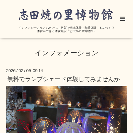
インフォメーション > 2ページ - 佐賀で観光体験・陶芸体験・ものづくり
体験ができる体験施設「志田焼の里博物館」
インフォメーション
2026
/
02
/
05 09:14
無料でランプシェード体験してみませんか