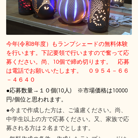
今年(令和8年度）もランプシェードの無料体験
を行います。下記要領で行いますので奮って応
募ください。尚、10個で締め切ります。 応募
は電話でお願いいたします。 ０９５４－６６
－４６４０
●応募数量→１０個(10人) ※市場価格は10000
円/個位と思われます。
●今まで作成した方は、ご遠慮ください。尚、
中学生以上の方で応募ください。又、家族で応
募される方は２名までとします。