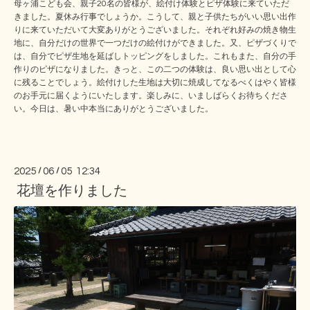
母ヶ浦こども会、親子20名の皆様が、絵付け体験とピザ体験に来ていただ
きました。夏休み行事でしょうか。こうして、親と子供たちがいい思い出作
りに来ていただいて大変ありがとうございました。それぞれ好みの焼き物生
地に、自分だけの世界で一つだけの絵付けができました。又、ピザづくりで
は、自分でピザ生地を延ばしトッピングをしました。これもまた、自分の手
作りのピザになりました。きっと、この二つの体験は、良い思い出として心
に残ることでしょう。絵付けした生地は大切に焼成してなるべくはやく皆様
のお手元に届くようにいたします。楽しみに、いましばらくお待ちくださ
い。今日は、暑い中本当にありがとうございました。
2025
/
06
/
05 12:34
花壇を作りました