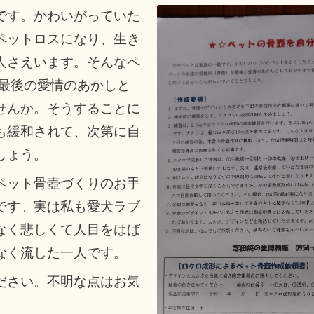
です。かわいがっていた
ペットロスになり、生き
人さえいます。そんなペ
を最後の愛情のあかしと
せんか。そうすることに
も緩和されて、次第に自
しょう。
ペット骨壺づくりのお手
です。実は私も愛犬ラブ
なく悲しくて人目をはば
なく流した一人です。
ださい。不明な点はお気