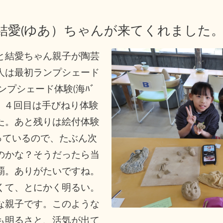
結愛(ゆあ）ちゃんが来てくれました
と結愛ちゃん親子が陶芸
人は最初ランプシェード
ランプシェード体験(海ﾊﾞ
験、４回目は手びねり体験
た。あと残りは絵付体験
っているので、たぶん次
のかな？そうだったら当
覇。ありがたいですね。
くて、とにかく明るい。
な親子です。このような
も明るさと、活気が出て