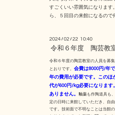
すごくいい雰囲気になります
ら、５回目の来館になるので
2024
02
22 10:40
/
/
令和６年度 陶芸教
令和６年度の陶芸教室の人員を募集
会費は8000円/年
とおりです。
年の費用が必要です。このほ
代が600円/kg必要になりま
ありません。
釉薬
も作陶道具も
定の日時に来館していただき、自由
です。技術面で不明なことは当館の