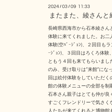
2024
03
09 11:33
/
/
またまた、綾さんと
長崎県西海市から石本綾さん
体験に来てくれました。お二
体験(空ﾊﾞｰｼﾞｮﾝ)、２回目も
ｰｼﾞｮﾝ)、３回目はろくろ体
ともう４回も来てもらいまし
のみ、受け取りは”来館”にな
回は絵付体験をしていただく
館の体験メニューの全部を制
石本さん親子はとても仲が良
すごくフレンドリーで気さく
人たちが来てくれると博物館